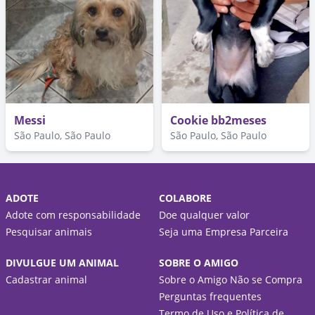
Messi
Cookie bb2meses
São Paulo, São Paulo
São Paulo, São Paulo
ADOTE
COLABORE
Adote com responsabilidade
Doe qualquer valor
Pesquisar animais
Seja uma Empresa Parceira
DIVULGUE UM ANIMAL
SOBRE O AMIGO
Cadastrar animal
Sobre o Amigo Não se Compra
Perguntas frequentes
Termo de Uso e Política de