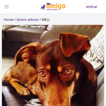
entrar
Abrir menu
Home
/
Quero adotar
/ MELL