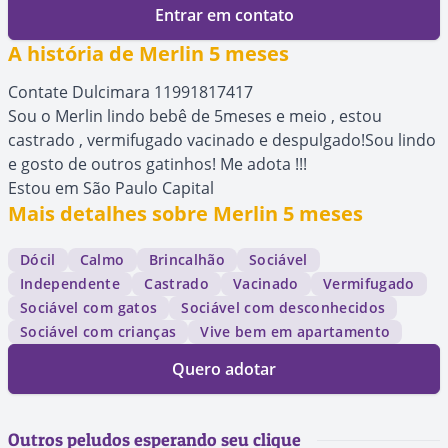
Entrar em contato
A história de Merlin 5 meses
Contate Dulcimara 11991817417
Sou o Merlin lindo bebê de 5meses e meio , estou
castrado , vermifugado vacinado e despulgado!Sou lindo
e gosto de outros gatinhos! Me adota !!!
Estou em São Paulo Capital
Mais detalhes sobre Merlin 5 meses
Dócil
Calmo
Brincalhão
Sociável
Independente
Castrado
Vacinado
Vermifugado
Sociável com gatos
Sociável com desconhecidos
Sociável com crianças
Vive bem em apartamento
Quero adotar
Outros peludos esperando seu clique