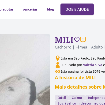
DOE E AJUDE
o adotar
parcerias
blog
MILI
Cachorro | Fêmea | Adulto 
Está em São Paulo, São Paul
Publicado por
valeria silva
e
Esta página foi vista 3076 v
A história de MILI
Mais detalhes sobre 
Dócil
Calmo
Independ
Sociável com desconhecido