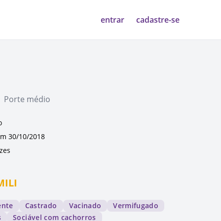
entrar
cadastre-se
| Porte médio
o
m 30/10/2018
ezes
MILI
ente
Castrado
Vacinado
Vermifugado
s
Sociável com cachorros