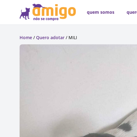
quem somos
quer
Home
/
Quero adotar
/ MILI