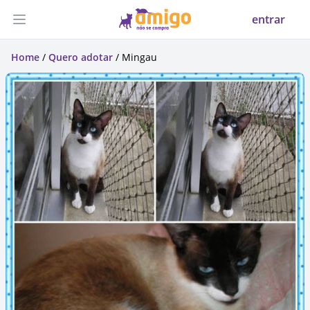
entrar
Abrir menu
Home
/
Quero adotar
/ Mingau