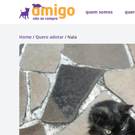
quem somos
quer
Home
/
Quero adotar
/ Nala