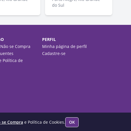
do Sul
GO
PERFIL
 Não se Compra
Minha página de perfil
quentes
Cadastre-se
 Política de
o se Compra
e Política de Cookies.
OK