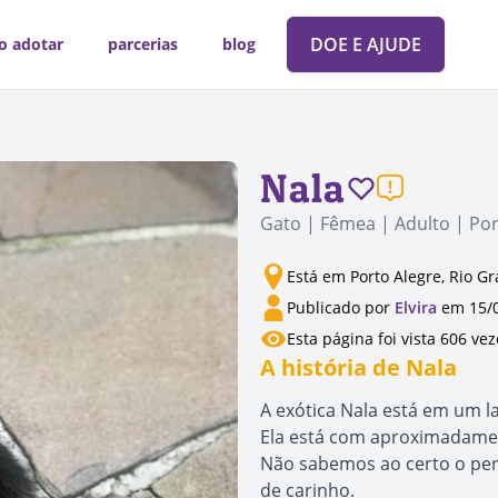
DOE E AJUDE
o adotar
parcerias
blog
Nala
Gato | Fêmea | Adulto | Po
Está em Porto Alegre, Rio G
Publicado por
Elvira
em 15/
Esta página foi vista 606 vez
A história de Nala
A exótica Nala está em um l
Ela está com aproximadame
Não sabemos ao certo o per
de carinho.