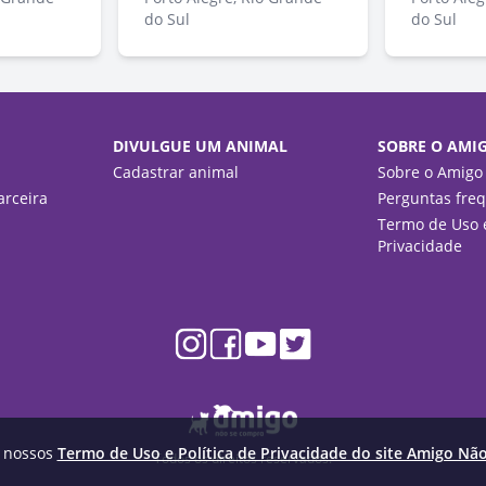
do Sul
do Sul
DIVULGUE UM ANIMAL
SOBRE O AMI
Cadastrar animal
Sobre o Amigo
rceira
Perguntas fre
Termo de Uso e
Privacidade
m nossos
Termo de Uso e Política de Privacidade do site Amigo Nã
Todos os direitos reservados.