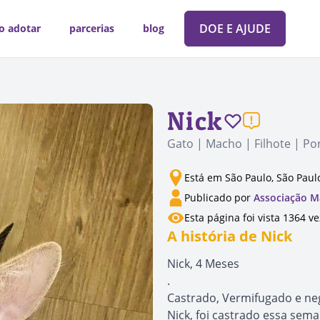
DOE E AJUDE
o adotar
parcerias
blog
Nick
Gato | Macho | Filhote | P
Está em São Paulo, São Paul
Publicado por
Associação M
Esta página foi vista 1364 v
A história de Nick
Nick, 4 Meses
.
Castrado, Vermifugado e nega
Nick, foi castrado essa sema