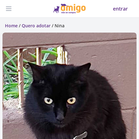
entrar
Abrir menu
Home
/
Quero adotar
/ Nina