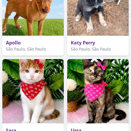
Apollo
Katy Perry
São Paulo, São Paulo
São Paulo, São Paulo
Sara
Ursa