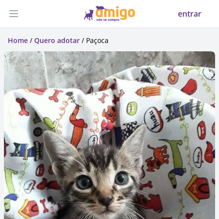
entrar
Abrir menu
Home
/
Quero adotar
/ Paçoca