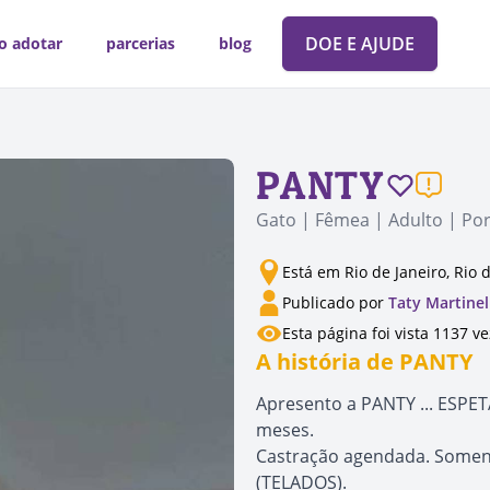
DOE E AJUDE
o adotar
parcerias
blog
PANTY
Gato | Fêmea | Adulto | Po
Está em Rio de Janeiro, Rio 
Publicado por
Taty Martinel
Esta página foi vista 1137 v
A história de PANTY
Apresento a PANTY ... ESPE
meses.
Castração agendada. Somente
(TELADOS).