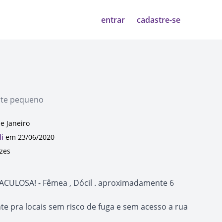
entrar
cadastre-se
rte pequeno
de Janeiro
li
em 23/06/2020
ezes
TACULOSA! - Fêmea , Dócil . aproximadamente 6
 pra locais sem risco de fuga e sem acesso a rua