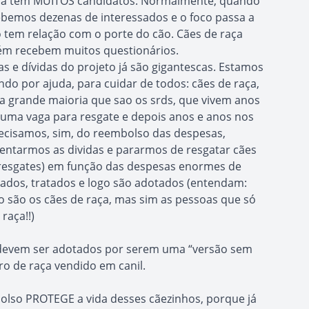
aça têm MUITOS candidatos. Normalmente, quando
ebemos dezenas de interessados e o foco passa a
 tem relação com o porte do cão. Cães de raça
ém recebem muitos questionários.
 e dívidas do projeto já são gigantescas. Estamos
o por ajuda, para cuidar de todos: cães de raça,
 grande maioria que sao os srds, que vivem anos
 uma vaga para resgate e depois anos e anos nos
recisamos, sim, do reembolso das despesas,
entarmos as dividas e pararmos de resgatar cães
resgates) em função das despesas enormes de
tados, tratados e logo são adotados (entendam:
 são os cães de raça, mas sim as pessoas que só
raça!!)
 devem ser adotados por serem uma “versão sem
o de raça vendido em canil.
olso PROTEGE a vida desses cãezinhos, porque já