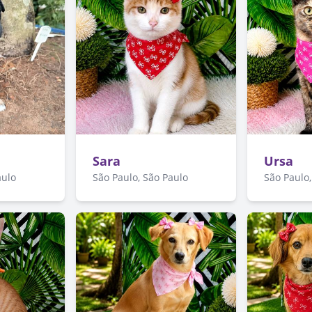
Sara
Ursa
aulo
São Paulo, São Paulo
São Paulo,