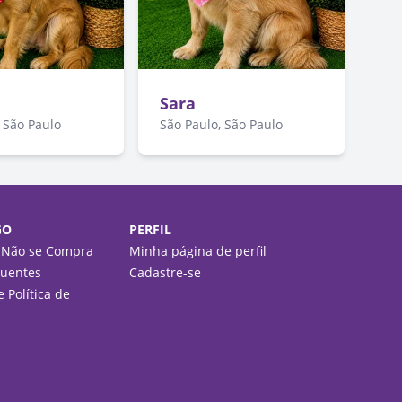
Sara
 São Paulo
São Paulo, São Paulo
GO
PERFIL
 Não se Compra
Minha página de perfil
quentes
Cadastre-se
 Política de