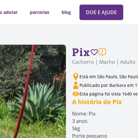
DOE E AJUDE
o adotar
parcerias
blog
Pix
Cachorro | Macho | Adulto 
Está em São Paulo, São Paul
Publicado por
Barbara
em 1
Esta página foi vista 1640 v
A história de Pix
Nome: Pix
3 anos
5kg
Porte pequeno