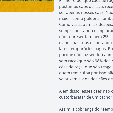
Primeiro porque cães de r
postamos cães de raça, rec
ser apenas nesses cães. Não
maior, como goldens, tamb
Como vcs sabem, as despesas
sempre postando e implorand
não representam nem 2% e a
e anos nas ruas disputando
lares temporários pagos. P
porque não faz sentido aum
sem raça (que são 98% dos 
cães de raça, que são resga
quem tem culpa por isso não
valorizam a vida dos cães de 
Além disso, esses cães não
custo/barata” de um cachorr
Assim, a cobrança do reemb