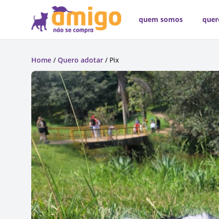
quem somos
quer
Home
/
Quero adotar
/ Pix