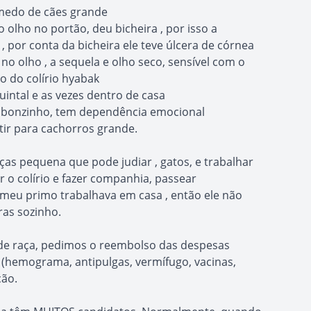
medo de cães grande
lho no portão, deu bicheira , por isso a
, por conta da bicheira ele teve úlcera de córnea
a no olho , a sequela e olho seco, sensível com o
so do colírio hyabak
uintal e as vezes dentro de casa
 bonzinho, tem dependência emocional
tir para cachorros grande.
nças pequena que pode judiar , gatos, e trabalhar
 o colírio e fazer companhia, passear
 meu primo trabalhava em casa , então ele não
ras sozinho.
 de raça, pedimos o reembolso das despesas
 (hemograma, antipulgas, vermífugo, vacinas,
ção.