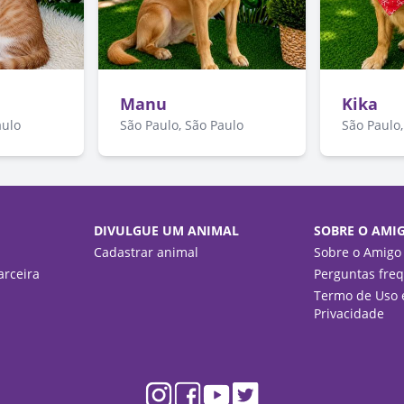
Manu
Kika
aulo
São Paulo, São Paulo
São Paulo,
DIVULGUE UM ANIMAL
SOBRE O AMI
Cadastrar animal
Sobre o Amigo
rceira
Perguntas fre
Termo de Uso e
Privacidade