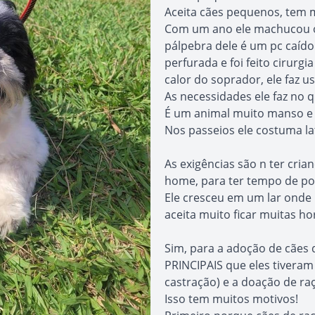
Aceita cães pequenos, tem 
Com um ano ele machucou o o
pálpebra dele é um pc caído 
perfurada e foi feito cirurgi
calor do soprador, ele faz u
As necessidades ele faz no q
É um animal muito manso e
Nos passeios ele costuma la
As exigências são n ter cria
home, para ter tempo de por
Ele cresceu em um lar onde
aceita muito ficar muitas ho
Sim, para a adoção de cães
PRINCIPAIS que eles tiveram
castração) e a doação de ra
Isso tem muitos motivos!