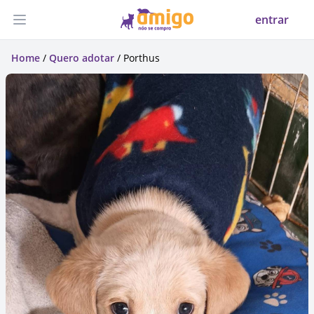
entrar
Abrir menu
Home
/
Quero adotar
/ Porthus