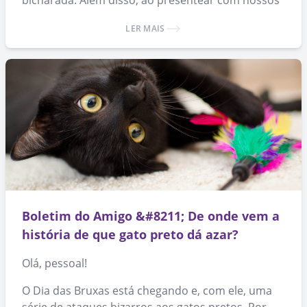
bicharada. Além disso, ao presentear com nossos
produtos, você ajuda a espalhar a causa da
LER MAIS
adoção de animais. 🙂
Boletim do Amigo &#8211; De onde vem a
história de que gato preto dá azar?
Olá, pessoal!
O Dia das Bruxas está chegando e, com ele, uma