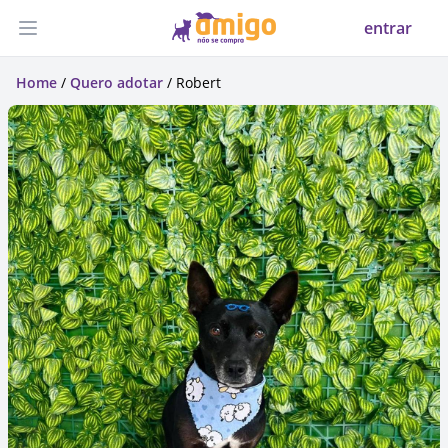
entrar
Abrir menu
Home
/
Quero adotar
/ Robert