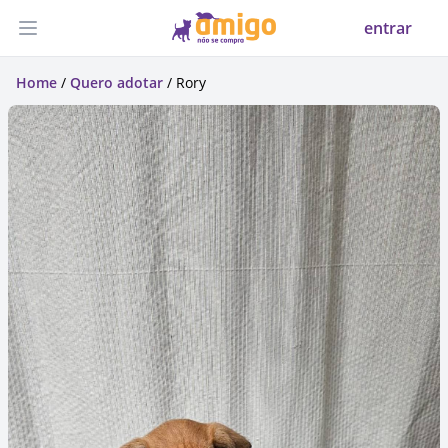
entrar
Abrir menu
Home
/
Quero adotar
/ Rory