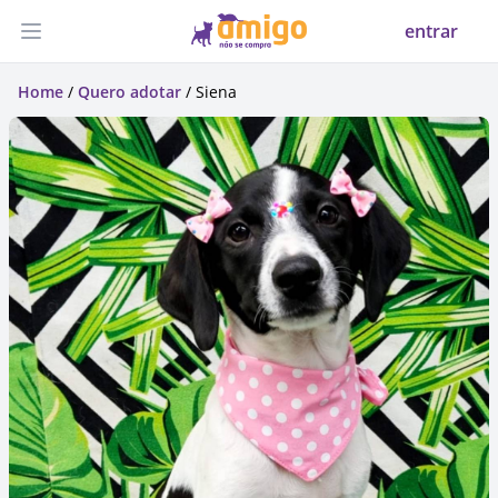
entrar
Abrir menu
Home
/
Quero adotar
/ Siena