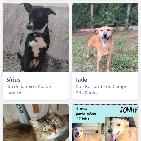
Sírius
Jade
Rio de Janeiro, Rio de
São Bernardo do Campo,
Janeiro
São Paulo