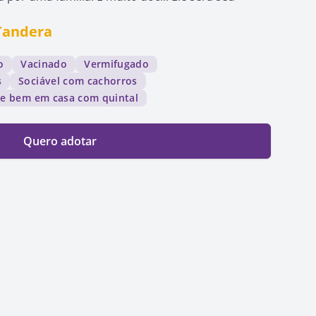
Tandera
o
Vacinado
Vermifugado
s
Sociável com cachorros
ve bem em casa com quintal
Quero adotar