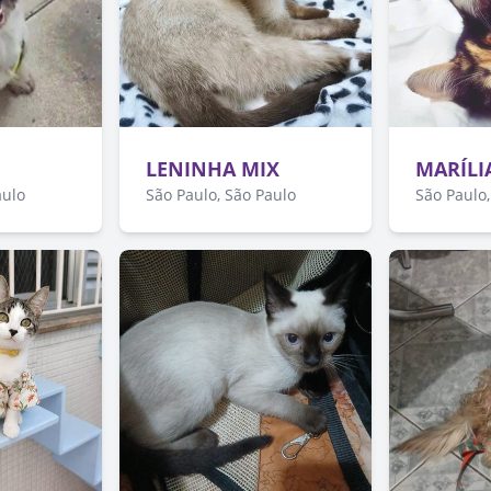
LENINHA MIX
MARÍLI
aulo
São Paulo, São Paulo
São Paulo,