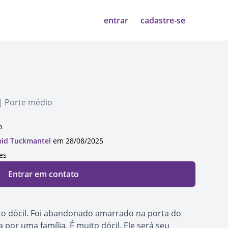
entrar
cadastre-se
| Porte médio
o
id Tuckmantel
em 28/08/2025
es
Entrar em contato
o dócil. Foi abandonado amarrado na porta do
 por uma família. É muito dócil. Ele será seu