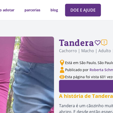
DOE E AJUDE
o adotar
parcerias
blog
Tandera
Cachorro | Macho | Adulto 
Está em São Paulo, São Paul
Publicado por
Roberta Schm
Esta página foi vista 601 vez
A história de Tandera
Tandera é um cãozinho muit
abrigo. E desde então espera