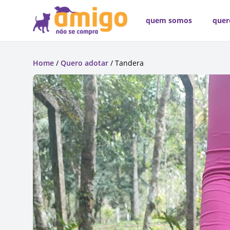
quem somos
quer
Home
/
Quero adotar
/ Tandera