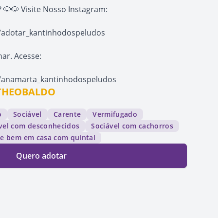
🐶🐶 Visite Nosso Instagram:
/adotar_kantinhodospeludos
ar. Acesse:
/anamarta_kantinhodospeludos
e THEOBALDO
o
Sociável
Carente
Vermifugado
vel com desconhecidos
Sociável com cachorros
ve bem em casa com quintal
Quero adotar