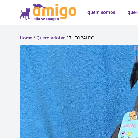
quem somos
quer
Home
/
Quero adotar
/ THEOBALDO