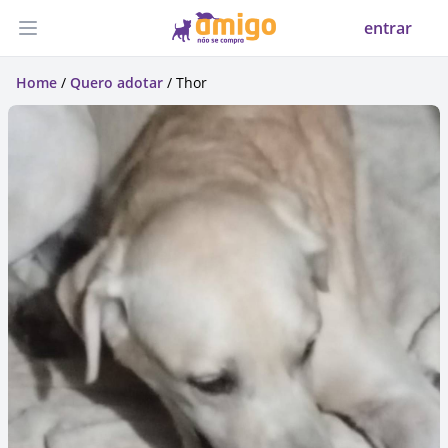
entrar
Abrir menu
Home
/
Quero adotar
/ Thor