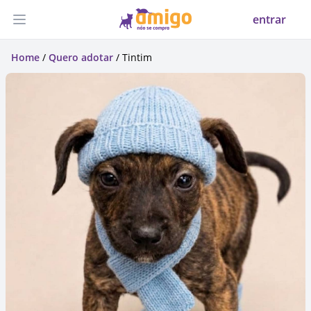
entrar
Abrir menu
Home
/
Quero adotar
/ Tintim