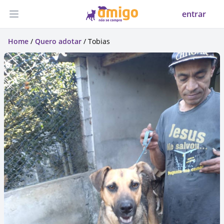
entrar
Abrir menu
Home
/
Quero adotar
/ Tobias