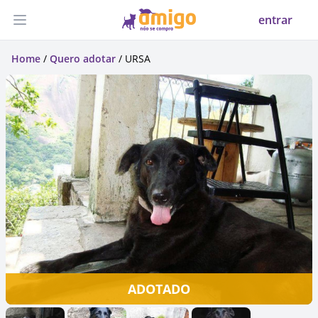
entrar
Abrir menu
Home
/
Quero adotar
/ URSA
ADOTADO