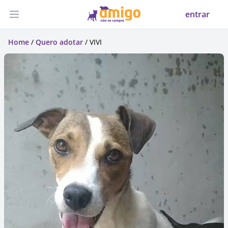
entrar
Abrir menu
Home
/
Quero adotar
/ VIVI