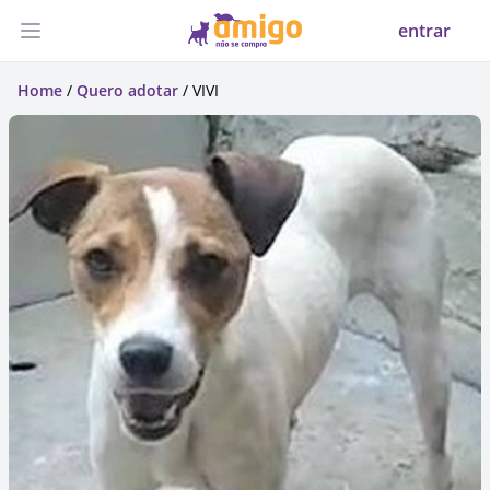
entrar
Abrir menu
Home
/
Quero adotar
/ VIVI