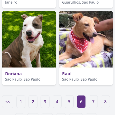
Janeiro
Guarulhos, São Paulo
Doriana
Raul
São Paulo, São Paulo
São Paulo, São Paulo
<<
1
2
3
4
5
6
7
8