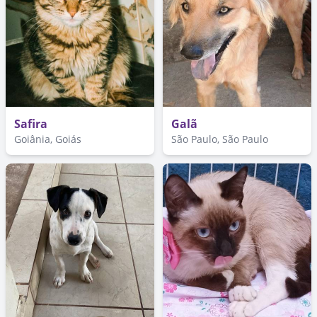
Safira
Galã
Goiânia, Goiás
São Paulo, São Paulo