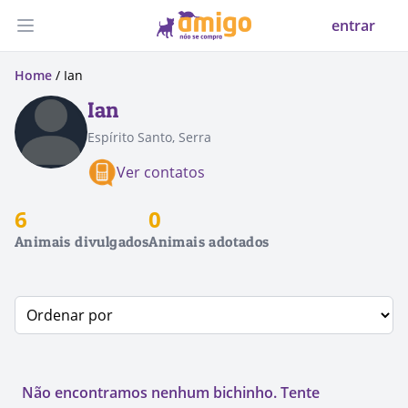
entrar
Abrir menu
Home
/ Ian
Ian
Espírito Santo, Serra
Ver contatos
6
0
Animais divulgados
Animais adotados
Não encontramos nenhum bichinho. Tente