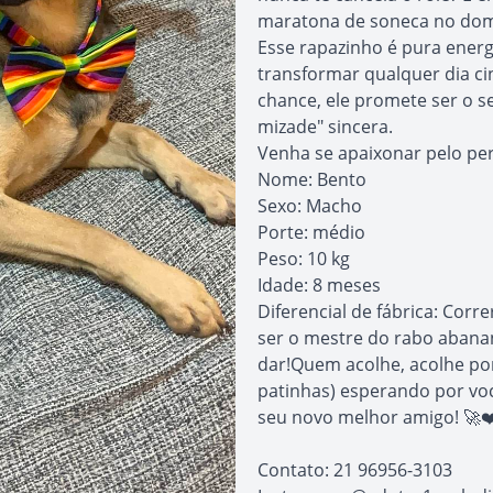
maratona de soneca no domi
Esse rapazinho é pura ener
transformar qualquer dia c
chance, ele promete ser o s
mizade" sincera.
Venha se apaixonar pelo perf
Nome: Bento
Sexo: Macho
Porte: médio
Peso: 10 kg
Idade: 8 meses
Diferencial de fábrica: Cor
ser o mestre do rabo abanan
dar!Quem acolhe, acolhe por
patinhas) esperando por vo
seu novo melhor amigo! 🚀❤
Contato: 21 96956-3103