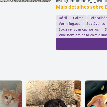
Instagram: @adote_1_pelu
Mais detalhes sobre 
Dócil
Calmo
Brincalhã
Vermifugado
Sociável co
Sociável com cachorros
S
Vive bem em casa com quin