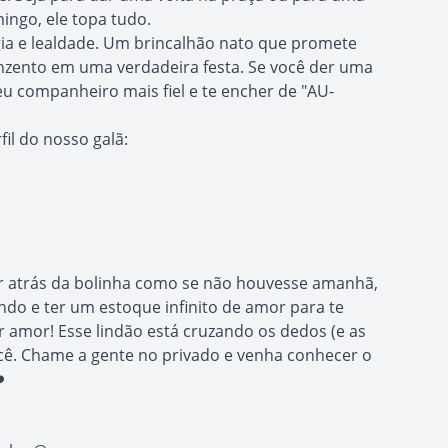
ngo, ele topa tudo.
gia e lealdade. Um brincalhão nato que promete
inzento em uma verdadeira festa. Se você der uma
eu companheiro mais fiel e te encher de "AU-
il do nosso galã:
rer atrás da bolinha como se não houvesse amanhã,
do e ter um estoque infinito de amor para te
 amor! Esse lindão está cruzando os dedos (e as
cê. Chame a gente no privado e venha conhecer o
️