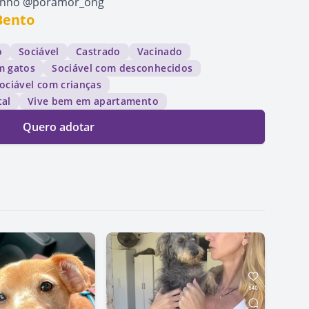
dinho @poramor_ong
Bento
o
Sociável
Castrado
Vacinado
m gatos
Sociável com desconhecidos
ociável com crianças
tal
Vive bem em apartamento
Quero adotar