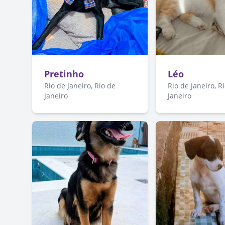
Pretinho
Léo
Rio de Janeiro, Rio de
Rio de Janeiro, R
Janeiro
Janeiro