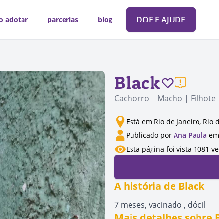
DOE E AJUDE
o adotar
parcerias
blog
Black
Cachorro | Macho | Filhote
Está em Rio de Janeiro, Rio 
Publicado por
Ana Paula
em 
Esta página foi vista 1081 v
A história de Black
7 meses, vacinado , dócil
Mais detalhes sobre 