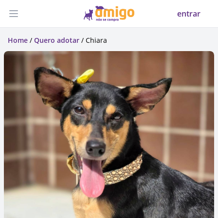
entrar
Abrir menu
Home
/
Quero adotar
/ Chiara