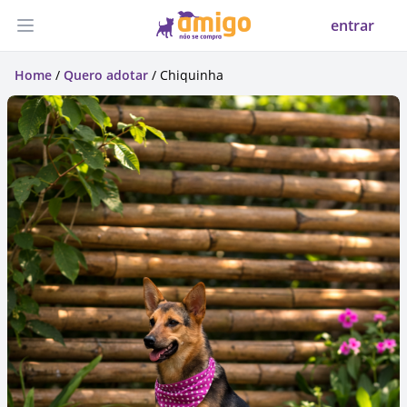
entrar
Abrir menu
Home
/
Quero adotar
/ Chiquinha