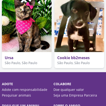
Ursa
Cookie bb2meses
São Paulo, São Paulo
São Paulo, São Paulo
ADOTE
COLABORE
Adote com responsabilidade
Doe qualquer valor
Pesquisar animais
Seja uma Empresa Parceira
DIVULGUE UM ANIMAL
SOBRE O AMIGO