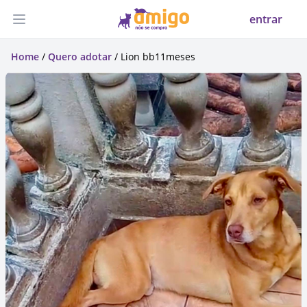
entrar
Abrir menu
Home
/
Quero adotar
/ Lion bb11meses