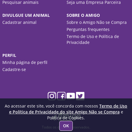
Pesquisar animais
Seja uma Empresa Parceira
DIVULGUE UM ANIMAL
SOBRE O AMIGO
Cadastrar animal
Sobre o Amigo Não se Compra
Perguntas frequentes
Termo de Uso e Política de
Privacidade
PERFIL
Minha página de perfil
Cadastre-se
Ao acessar este site, você concorda com nossos
Termo de Uso
e Política de Privacidade do site Amigo Não se Compra
e
Política de Cookies.
OK
Todos os direitos reservados.