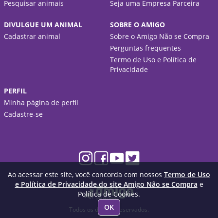
Pesquisar animais
Seja uma Empresa Parceira
DIVULGUE UM ANIMAL
SOBRE O AMIGO
Cadastrar animal
Sobre o Amigo Não se Compra
Perguntas frequentes
Termo de Uso e Política de
Privacidade
PERFIL
Minha página de perfil
Cadastre-se
Ao acessar este site, você concorda com nossos
Termo de Uso
e Política de Privacidade do site Amigo Não se Compra
e
Política de Cookies.
OK
Todos os direitos reservados.