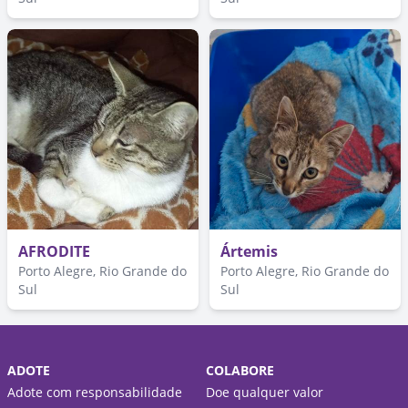
AFRODITE
Ártemis
Porto Alegre, Rio Grande do
Porto Alegre, Rio Grande do
Sul
Sul
ADOTE
COLABORE
Adote com responsabilidade
Doe qualquer valor