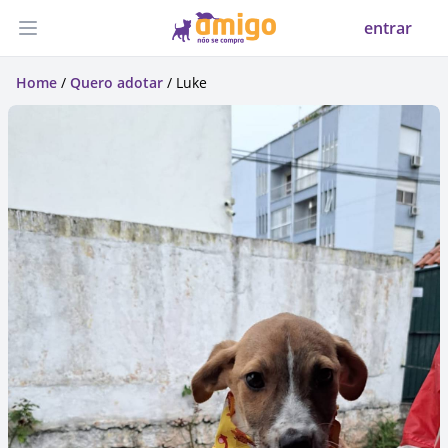
entrar
Abrir menu
Home
/
Quero adotar
/ Luke