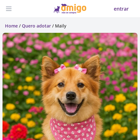
entrar
Abrir menu
Home
/
Quero adotar
/ Maily