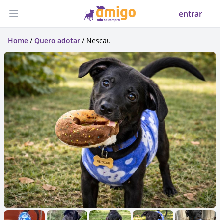
entrar
Abrir menu
Home
/
Quero adotar
/ Nescau