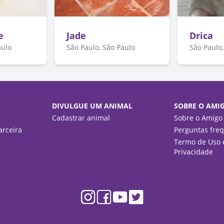
e
Jade
Drica
aulo
São Paulo, São Paulo
São Paulo,
DIVULGUE UM ANIMAL
SOBRE O AMI
Cadastrar animal
Sobre o Amigo
rceira
Perguntas fre
Termo de Uso e
Privacidade