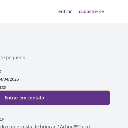
entrar
cadastre-se
rte pequeno
o
4/04/2026
ezes
Entrar em contato
46
do e que gosta de brincar ? Achou!!!!Gucci