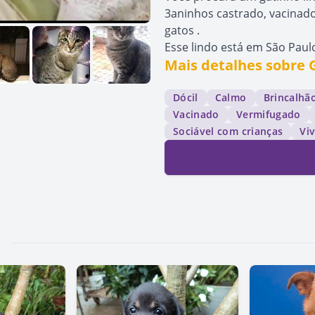
3aninhos castrado, vacinado
gatos .
Esse lindo está em São Paulo
Mais detalhes sobre 
Dócil
Calmo
Brincalhã
Vacinado
Vermifugado
Sociável com crianças
Vi