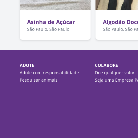
Asinha de Açúcar
Algodão Doc
São Paulo, São Paulo
São Paulo, São P
ADOTE
COLABORE
Adote com responsabilidade
Doe qualquer valor
Pesquisar animais
Seja uma Empresa Pa