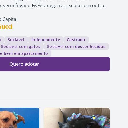
, vermifugado,FivFelv negativo , se da com outros
 Capital
Gucci
o
Sociável
Independente
Castrado
Sociável com gatos
Sociável com desconhecidos
ve bem em apartamento
Quero adotar