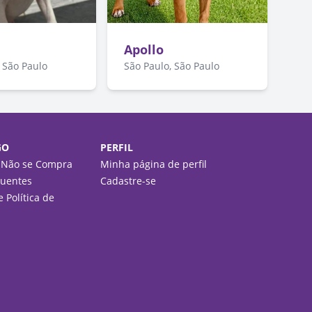
Apollo
 São Paulo
São Paulo, São Paulo
GO
PERFIL
 Não se Compra
Minha página de perfil
quentes
Cadastre-se
 Política de