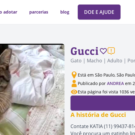
DOE E AJUDE
o adotar
parcerias
blog
Gucci
Gato | Macho | Adulto | Po
Está em São Paulo, São Paul
Publicado por
ANDREA
em 2
Esta página foi vista 1036 v
A história de Gucci
Contate KATIA (11) 99437-81
Você procura um gatinho lin