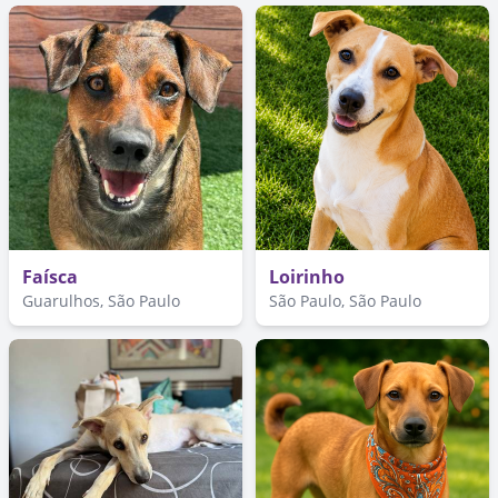
Faísca
Loirinho
Guarulhos, São Paulo
São Paulo, São Paulo