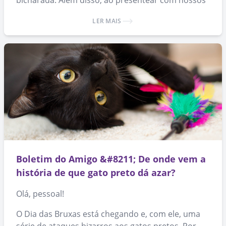
bicharada. Além disso, ao presentear com nossos
produtos, você ajuda a espalhar a causa da
LER MAIS
adoção de animais. 🙂
Boletim do Amigo &#8211; De onde vem a
história de que gato preto dá azar?
Olá, pessoal!
O Dia das Bruxas está chegando e, com ele, uma