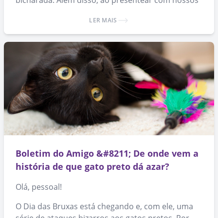
bicharada. Além disso, ao presentear com nossos
produtos, você ajuda a espalhar a causa da
LER MAIS
adoção de animais. 🙂
Boletim do Amigo &#8211; De onde vem a
história de que gato preto dá azar?
Olá, pessoal!
O Dia das Bruxas está chegando e, com ele, uma