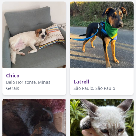
Chico
Latrell
Belo Horizonte, Minas
Gerais
São Paulo, São Paulo